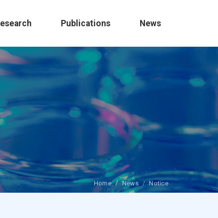
esearch
Publications
News
Home
News
Notice