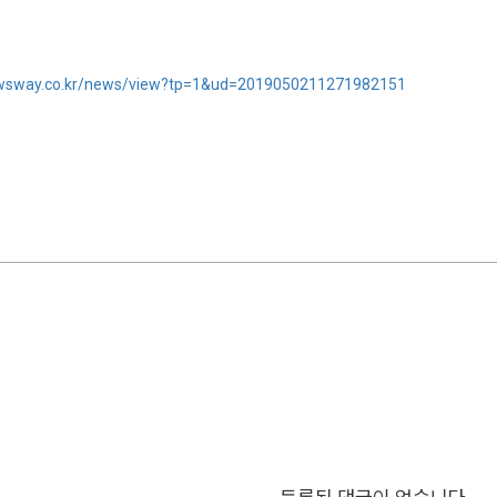
ewsway.co.kr/news/view?tp=1&ud=2019050211271982151