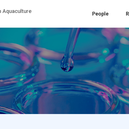
n Aquaculture
People
R