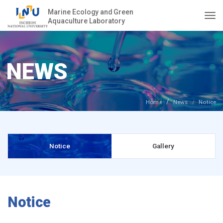
Marine Ecology and Green
Aquaculture Laboratory
Togg
NEWS
Home
News
Notice
Notice
Gallery
Notice