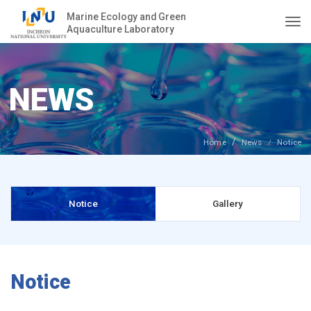
Marine Ecology and Green
Aquaculture Laboratory
Togg
NEWS
Home
News
Notice
Notice
Gallery
Notice