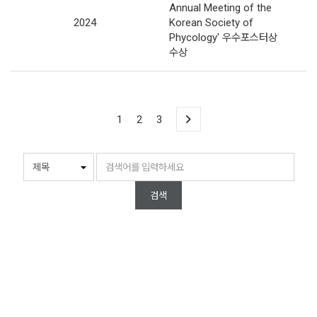
Annual Meeting of the
2024
Korean Society of
Phycology' 우수포스터상
수상
1
2
3
검색